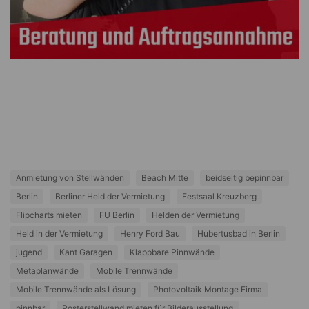
Anmietung von Stellwänden
Beach Mitte
beidseitig bepinnbar
Berlin
Berliner Held der Vermietung
Festsaal Kreuzberg
Flipcharts mieten
FU Berlin
Helden der Vermietung
Held in der Vermietung
Henry Ford Bau
Hubertusbad in Berlin
jugend
Kant Garagen
Klappbare Pinnwände
Metaplanwände
Mobile Trennwände
Mobile Trennwände als Lösung
Photovoltaik Montage Firma
pinnbar
Posterstellwand mieten für Bilderausstellung