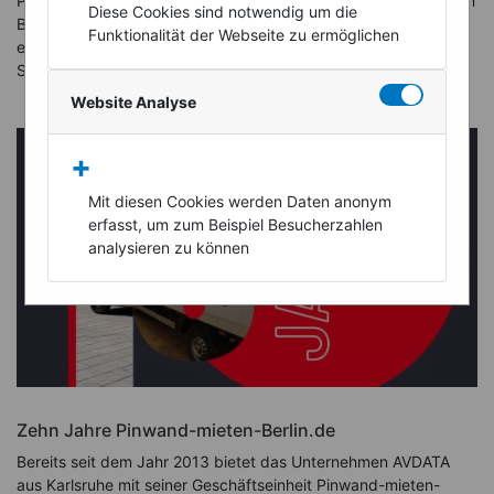
Pankow Wir suchen tatkräftige Unterstützung für unser Team in
Diese Cookies sind notwendig um die
Berlin-Pankow! Wenn Sie auf der Suche nach einem Minijob,
Funktionalität der Webseite zu ermöglichen
einem Nebenjob oder einer Tätigkeit auf Rechnung als
Selbständiger sind, dann sind...
Website Analyse
+
Mit diesen Cookies werden Daten anonym
erfasst, um zum Beispiel Besucherzahlen
analysieren zu können
Zehn Jahre Pinwand-mieten-Berlin.de
Bereits seit dem Jahr 2013 bietet das Unternehmen AVDATA
aus Karlsruhe mit seiner Geschäftseinheit Pinwand-mieten-