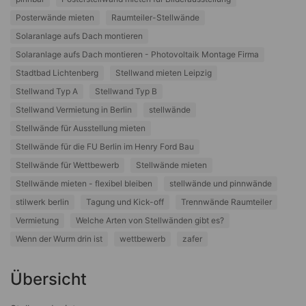
Posterwände mieten
Raumteiler-Stellwände
Solaranlage aufs Dach montieren
Solaranlage aufs Dach montieren - Photovoltaik Montage Firma
Stadtbad Lichtenberg
Stellwand mieten Leipzig
Stellwand Typ A
Stellwand Typ B
Stellwand Vermietung in Berlin
stellwände
Stellwände für Ausstellung mieten
Stellwände für die FU Berlin im Henry Ford Bau
Stellwände für Wettbewerb
Stellwände mieten
Stellwände mieten - flexibel bleiben
stellwände und pinnwände
stilwerk berlin
Tagung und Kick-off
Trennwände Raumteiler
Vermietung
Welche Arten von Stellwänden gibt es?
Wenn der Wurm drin ist
wettbewerb
zafer
Übersicht