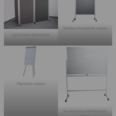
Rollbare Pinnwände mieten
bepinnbare Stellwände
mieten
Flipcharts mieten
Schwenkbare Whiteboards
mieten