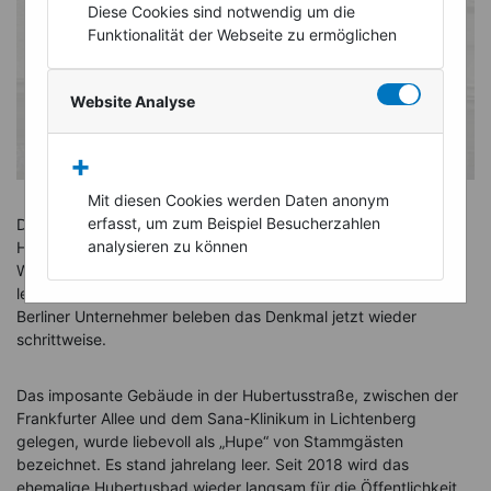
Diese Cookies sind notwendig um die
Funktionalität der Webseite zu ermöglichen
Website Analyse
+
Mit diesen Cookies werden Daten anonym
erfasst, um zum Beispiel Besucherzahlen
Das ehemalige
Stadtbad Lichtenberg
, auch bekannt als
analysieren zu können
Hubertusbad, war einst ein Juwel des Expressionismus. In der
Weimarer Republik suchten Arbeiter hier Erholung. In der DDR
lernten Generationen von Ost-Berlinern hier das Schwimmen.
Berliner Unternehmer beleben das Denkmal jetzt wieder
schrittweise.
Das imposante Gebäude in der Hubertusstraße, zwischen der
Frankfurter Allee und dem Sana-Klinikum in Lichtenberg
gelegen, wurde liebevoll als „Hupe“ von Stammgästen
bezeichnet. Es stand jahrelang leer. Seit 2018 wird das
ehemalige Hubertusbad wieder langsam für die Öffentlichkeit