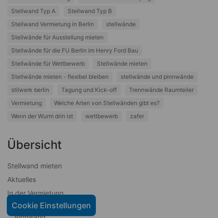
Stellwand Typ A
Stellwand Typ B
Stellwand Vermietung in Berlin
stellwände
Stellwände für Ausstellung mieten
Stellwände für die FU Berlin im Henry Ford Bau
Stellwände für Wettbewerb
Stellwände mieten
Stellwände mieten - flexibel bleiben
stellwände und pinnwände
stilwerk berlin
Tagung und Kick-off
Trennwände Raumteiler
Vermietung
Welche Arten von Stellwänden gibt es?
Wenn der Wurm drin ist
wettbewerb
zafer
Übersicht
Stellwand mieten
Aktuelles
In der Vermietung
Stellwand
Cookie Einstellungen
Pinnwand