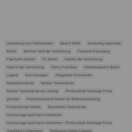
Anmietung von Stellwänden
Beach Mitte
beidseitig bepinnbar
Berlin
Berliner Held der Vermietung
Festsaal Kreuzberg
Flipcharts mieten
FU Berlin
Helden der Vermietung
Held in der Vermietung
Henry Ford Bau
Hubertusbad in Berlin
jugend
Kant Garagen
Klappbare Pinnwände
Metaplanwände
Mobile Trennwände
Mobile Trennwände als Lösung
Photovoltaik Montage Firma
pinnbar
Posterstellwand mieten für Bilderausstellung
Posterwände mieten
Raumteiler-Stellwände
Solaranlage aufs Dach montieren
Solaranlage aufs Dach montieren - Photovoltaik Montage Firma
Stadtbad Lichtenberg
Stellwand mieten Leipzig