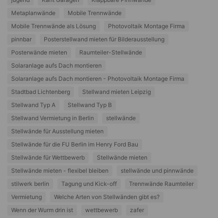
Metaplanwände
Mobile Trennwände
Mobile Trennwände als Lösung
Photovoltaik Montage Firma
pinnbar
Posterstellwand mieten für Bilderausstellung
Posterwände mieten
Raumteiler-Stellwände
Solaranlage aufs Dach montieren
Solaranlage aufs Dach montieren - Photovoltaik Montage Firma
Stadtbad Lichtenberg
Stellwand mieten Leipzig
Stellwand Typ A
Stellwand Typ B
Stellwand Vermietung in Berlin
stellwände
Stellwände für Ausstellung mieten
Stellwände für die FU Berlin im Henry Ford Bau
Stellwände für Wettbewerb
Stellwände mieten
Stellwände mieten - flexibel bleiben
stellwände und pinnwände
stilwerk berlin
Tagung und Kick-off
Trennwände Raumteiler
Vermietung
Welche Arten von Stellwänden gibt es?
Wenn der Wurm drin ist
wettbewerb
zafer