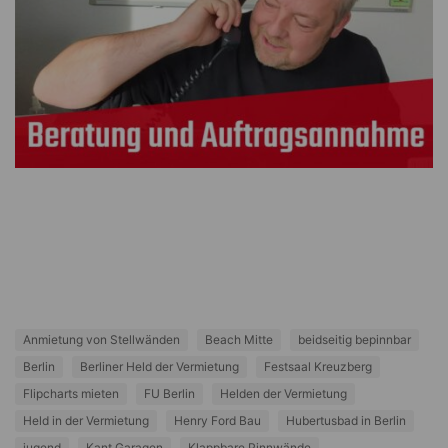
Anmietung von Stellwänden
Beach Mitte
beidseitig bepinnbar
Berlin
Berliner Held der Vermietung
Festsaal Kreuzberg
Flipcharts mieten
FU Berlin
Helden der Vermietung
Held in der Vermietung
Henry Ford Bau
Hubertusbad in Berlin
jugend
Kant Garagen
Klappbare Pinnwände