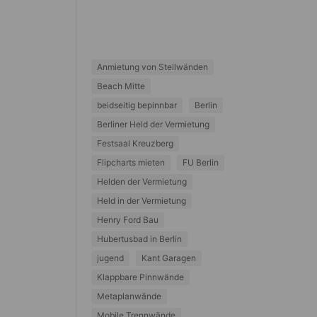
Anmietung von Stellwänden
Beach Mitte
beidseitig bepinnbar
Berlin
Berliner Held der Vermietung
Festsaal Kreuzberg
Flipcharts mieten
FU Berlin
Helden der Vermietung
Held in der Vermietung
Henry Ford Bau
Hubertusbad in Berlin
jugend
Kant Garagen
Klappbare Pinnwände
Metaplanwände
Mobile Trennwände