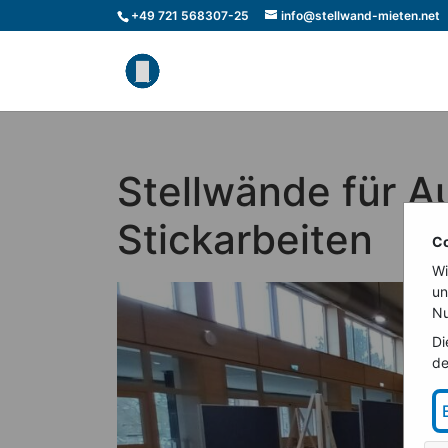
+49 721 568307-25
info@stellwand-mieten.net
Stellwände für A
Stickarbeiten
Co
Wi
un
Nu
Di
de