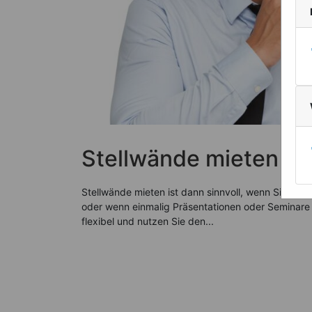
Stellwände mieten – f
Stellwände mieten ist dann sinnvoll, wenn Sie übe
oder wenn einmalig Präsentationen oder Seminare 
flexibel und nutzen Sie den...