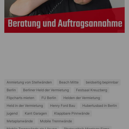
Anmietung von Stellwänden
Beach Mitte
beidseitig bepinnbar
Berlin
Berliner Held der Vermietung
Festsaal Kreuzberg
Flipcharts mieten
FU Berlin
Helden der Vermietung
Held in der Vermietung
Henry Ford Bau
Hubertusbad in Berlin
jugend
Kant Garagen
Klappbare Pinnwände
Metaplanwände
Mobile Trennwände
Mobile Trennwände als Lösung
Photovoltaik Montage Firma