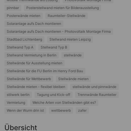
pinnbar
Posterstellwand mieten für Bilderausstellung
Posterwände mieten
Raumteiler-Stellwände
Solaranlage aufs Dach montieren
Solaranlage aufs Dach montieren - Photovoltaik Montage Firma
Stadtbad Lichtenberg
Stellwand mieten Leipzig
Stellwand Typ A
Stellwand Typ B
Stellwand Vermietung in Berlin
stellwände
Stellwände für Ausstellung mieten
Stellwände für die FU Berlin im Henry Ford Bau
Stellwände für Wettbewerb
Stellwände mieten
Stellwände mieten - flexibel bleiben
stellwände und pinnwände
stilwerk berlin
Tagung und Kick-off
Trennwände Raumteiler
Vermietung
Welche Arten von Stellwänden gibt es?
Wenn der Wurm drin ist
wettbewerb
zafer
Übersicht