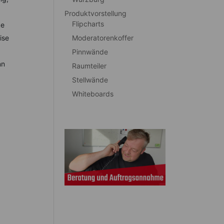
Produktvorstellung
Flipcharts
ke
Moderatorenkoffer
ise
Pinnwände
nn
Raumteiler
Stellwände
Whiteboards