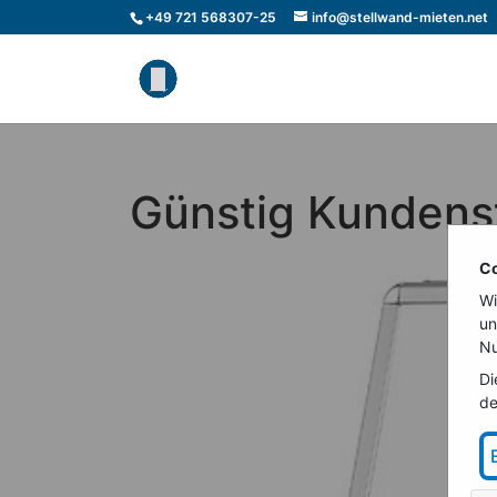
+49 721 568307-25
info@stellwand-mieten.net
Günstig Kundens
Co
Wi
un
Nu
Di
de