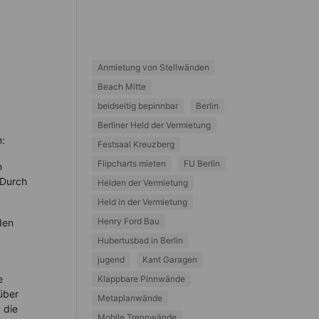
Anmietung von Stellwänden
Beach Mitte
beidseitig bepinnbar
Berlin
Berliner Held der Vermietung
n:
Festsaal Kreuzberg
Flipcharts mieten
FU Berlin
n
 Durch
Helden der Vermietung
Held in der Vermietung
Henry Ford Bau
den
Hubertusbad in Berlin
jugend
Kant Garagen
e
Klappbare Pinnwände
über
Metaplanwände
 die
Mobile Trennwände