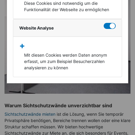
Diese Cookies sind notwendig um die
Funktionalität der Webseite zu ermöglichen
Website Analyse
+
Mit diesen Cookies werden Daten anonym
erfasst, um zum Beispiel Besucherzahlen
analysieren zu können
Warum Sichtschutzwände unverzichtbar sind
Sichtschutzwände mieten
ist die Lösung, wenn Sie temporär
Privatsphäre benötigen, Bereiche trennen wollen oder eine klare
Struktur schaffen müssen. Wir bieten hochwertige
Sichtschutzwände zur Miete an, die sich besonders für Events,