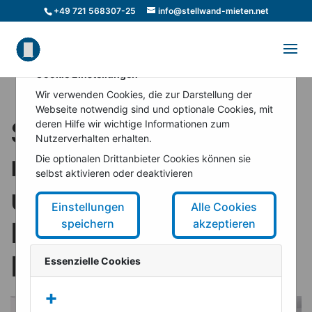
+49 721 568307-25
info@stellwand-mieten.net
Cookie Einstellungen
Wir verwenden Cookies, die zur Darstellung der
Webseite notwendig sind und optionale Cookies, mit
Sichtschutzwände
deren Hilfe wir wichtige Informationen zum
Nutzerverhalten erhalten.
mieten: Privatsphäre
Die optionalen Drittanbieter Cookies können sie
selbst aktivieren oder deaktivieren
und Struktur für Ihr
Einstellungen
Alle Cookies
Event oder
speichern
akzeptieren
Ladenumbau
Essenzielle Cookies
+