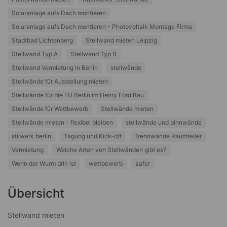
Solaranlage aufs Dach montieren
Solaranlage aufs Dach montieren - Photovoltaik Montage Firma
Stadtbad Lichtenberg
Stellwand mieten Leipzig
Stellwand Typ A
Stellwand Typ B
Stellwand Vermietung in Berlin
stellwände
Stellwände für Ausstellung mieten
Stellwände für die FU Berlin im Henry Ford Bau
Stellwände für Wettbewerb
Stellwände mieten
Stellwände mieten - flexibel bleiben
stellwände und pinnwände
stilwerk berlin
Tagung und Kick-off
Trennwände Raumteiler
Vermietung
Welche Arten von Stellwänden gibt es?
Wenn der Wurm drin ist
wettbewerb
zafer
Übersicht
Stellwand mieten