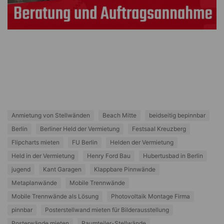
Anmietung von Stellwänden
Beach Mitte
beidseitig bepinnbar
Berlin
Berliner Held der Vermietung
Festsaal Kreuzberg
Flipcharts mieten
FU Berlin
Helden der Vermietung
Held in der Vermietung
Henry Ford Bau
Hubertusbad in Berlin
jugend
Kant Garagen
Klappbare Pinnwände
Metaplanwände
Mobile Trennwände
Mobile Trennwände als Lösung
Photovoltaik Montage Firma
pinnbar
Posterstellwand mieten für Bilderausstellung
Posterwände mieten
Raumteiler-Stellwände