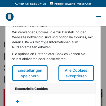
+49 721 568307-25
info@stellwand-mieten.net
Cookie Einstellungen
Wir verwenden Cookies, die zur Darstellung der
Webseite notwendig sind und optionale Cookies, mit
Umzug Lager Berlin –
deren Hilfe wir wichtige Informationen zum
Nutzerverhalten erhalten.
Platz für mehr
Die optionalen Drittanbieter Cookies können sie
selbst aktivieren oder deaktivieren
Stellwände und
Einstellungen
Alle Cookies
Pinnwände
speichern
akzeptieren
Essenzielle Cookies
+