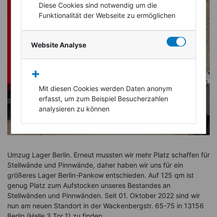
Diese Cookies sind notwendig um die
Funktionalität der Webseite zu ermöglichen
Website Analyse
+
Mit diesen Cookies werden Daten anonym
erfasst, um zum Beispiel Besucherzahlen
analysieren zu können
Umzug Lager Berlin. Erneut mussten wir mehr Platz schaffen für
Stellwände und Pinnwände, daher haben wir uns für ein
größeres Lager Berlin-Pankow entschieden. Auf 125 qm ist
genug Platz zum Aufstocken unseres Bestandes an
Stellwänden und Pinnwänden. Seit 01. Oktober 2022 sind wir
nun am neuen Standort in der Wackenbergstr. 65-75 in 13156
Berlin (Halle 3 Tor 1) zu finden.