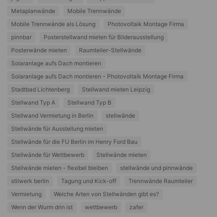
Metaplanwände
Mobile Trennwände
Mobile Trennwände als Lösung
Photovoltaik Montage Firma
pinnbar
Posterstellwand mieten für Bilderausstellung
Posterwände mieten
Raumteiler-Stellwände
Solaranlage aufs Dach montieren
Solaranlage aufs Dach montieren - Photovoltaik Montage Firma
Stadtbad Lichtenberg
Stellwand mieten Leipzig
Stellwand Typ A
Stellwand Typ B
Stellwand Vermietung in Berlin
stellwände
Stellwände für Ausstellung mieten
Stellwände für die FU Berlin im Henry Ford Bau
Stellwände für Wettbewerb
Stellwände mieten
Stellwände mieten - flexibel bleiben
stellwände und pinnwände
stilwerk berlin
Tagung und Kick-off
Trennwände Raumteiler
Vermietung
Welche Arten von Stellwänden gibt es?
Wenn der Wurm drin ist
wettbewerb
zafer