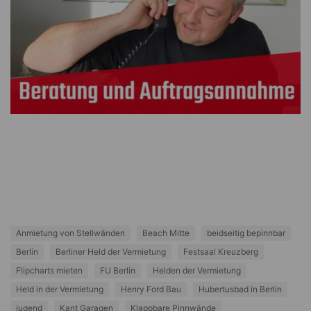
Anmietung von Stellwänden
Beach Mitte
beidseitig bepinnbar
Berlin
Berliner Held der Vermietung
Festsaal Kreuzberg
Flipcharts mieten
FU Berlin
Helden der Vermietung
Held in der Vermietung
Henry Ford Bau
Hubertusbad in Berlin
jugend
Kant Garagen
Klappbare Pinnwände