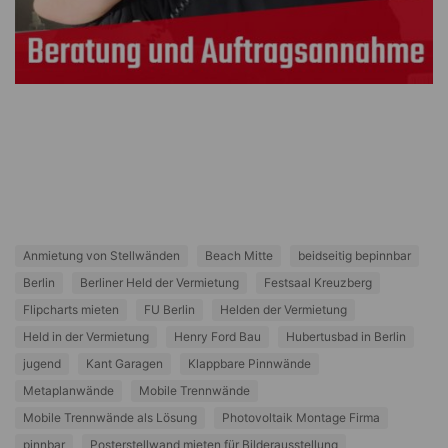
Anmietung von Stellwänden
Beach Mitte
beidseitig bepinnbar
Berlin
Berliner Held der Vermietung
Festsaal Kreuzberg
Flipcharts mieten
FU Berlin
Helden der Vermietung
Held in der Vermietung
Henry Ford Bau
Hubertusbad in Berlin
jugend
Kant Garagen
Klappbare Pinnwände
Metaplanwände
Mobile Trennwände
Mobile Trennwände als Lösung
Photovoltaik Montage Firma
pinnbar
Posterstellwand mieten für Bilderausstellung