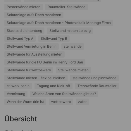
Posterwände mieten
Raumteiler-Stellwände
Solaranlage aufs Dach montieren
Solaranlage aufs Dach montieren - Photovoltaik Montage Firma
Stadtbad Lichtenberg
Stellwand mieten Leipzig
Stellwand Typ A
Stellwand Typ B
Stellwand Vermietung in Berlin
stellwände
Stellwände für Ausstellung mieten
Stellwände für die FU Berlin im Henry Ford Bau
Stellwände für Wettbewerb
Stellwände mieten
Stellwände mieten - flexibel bleiben
stellwände und pinnwände
stilwerk berlin
Tagung und Kick-off
Trennwände Raumteiler
Vermietung
Welche Arten von Stellwänden gibt es?
Wenn der Wurm drin ist
wettbewerb
zafer
Übersicht