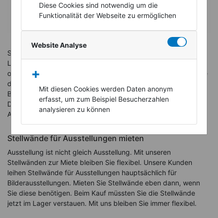
Diese Cookies sind notwendig um die
Funktionalität der Webseite zu ermöglichen
Website Analyse
Stellwände mieten ist dann sinnvoll, wenn Sie über wenig
Lagerraum verfügen, nur gelegentlich Ausstellungen
+
organisieren oder wenn einmalig Präsentationen oder Seminare
durchgeführt werden. Unsere Stellwände können Sie mieten.
Mit diesen Cookies werden Daten anonym
Bleiben Sie flexibel und nutzen Sie den Lagerplatz für andere
erfasst, um zum Beispiel Besucherzahlen
Dinge. Lieferung der Stellwände zur Miete sowie Auf- und
analysieren zu können
Abbau vereinbaren Sie mit uns bei Bestellung.
Stellwände für Ausstellungen mieten
Ausstellung ist nicht gleich Ausstellung. Mit unseren
Stellwänden zur Miete bleiben Sie flexibel. Unsere Kunden
leihen Stellwände für Ausstellungen hauptsächlich für
Bilderausstellungen. Mieten Sie Stellwände eben dann, wenn
Sie diese benötigen. Beim Kauf müssten Sie die Stellwände
jetzt im Lager verstauen. Mit uns bleiben Sie immer flexibel.