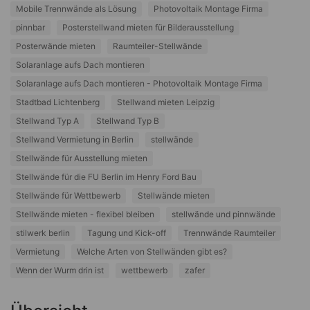
Mobile Trennwände als Lösung
Photovoltaik Montage Firma
pinnbar
Posterstellwand mieten für Bilderausstellung
Posterwände mieten
Raumteiler-Stellwände
Solaranlage aufs Dach montieren
Solaranlage aufs Dach montieren - Photovoltaik Montage Firma
Stadtbad Lichtenberg
Stellwand mieten Leipzig
Stellwand Typ A
Stellwand Typ B
Stellwand Vermietung in Berlin
stellwände
Stellwände für Ausstellung mieten
Stellwände für die FU Berlin im Henry Ford Bau
Stellwände für Wettbewerb
Stellwände mieten
Stellwände mieten - flexibel bleiben
stellwände und pinnwände
stilwerk berlin
Tagung und Kick-off
Trennwände Raumteiler
Vermietung
Welche Arten von Stellwänden gibt es?
Wenn der Wurm drin ist
wettbewerb
zafer