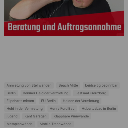
Anmietung von Stellwänden
Beach Mitte
beidseitig bepinnbar
Berlin
Berliner Held der Vermietung
Festsaal Kreuzberg
Flipcharts mieten
FU Berlin
Helden der Vermietung
Held in der Vermietung
Henry Ford Bau
Hubertusbad in Berlin
jugend
Kant Garagen
Klappbare Pinnwände
Metaplanwände
Mobile Trennwände