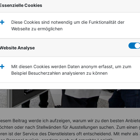
Essenzielle Cookies
+
Diese Cookies sind notwendig um die Funktionalität der
Webseite zu ermöglichen
Website Analyse
+
Mit diesen Cookies werden Daten anonym erfasst, um zum
Beispiel Besucherzahlen analysieren zu können
diesem Beitrag werde ich aufzeigen, warum wir zu den besten Anbiet
chten oder nach Stellwänden für Ausstellungen suchen. Zum einen 
en ist der Service des Dienstleisters oft entscheidend. Mit mehr als