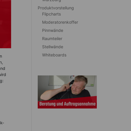
Produktvorstellung
Flipcharts
Moderatorenkoffer
Pinnwände
Raumteiler
Stellwände
Whiteboards
en
n,
und
wird
g:
ik-