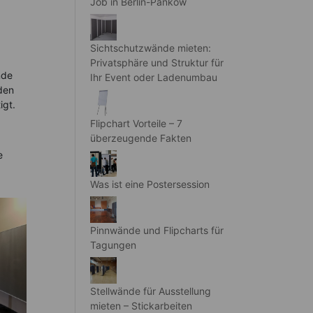
Job in Berlin-Pankow
Sichtschutzwände mieten:
Privatsphäre und Struktur für
nde
Ihr Event oder Ladenumbau
den
igt.
Flipchart Vorteile – 7
überzeugende Fakten
e
Was ist eine Postersession
Pinnwände und Flipcharts für
Tagungen
Stellwände für Ausstellung
mieten – Stickarbeiten