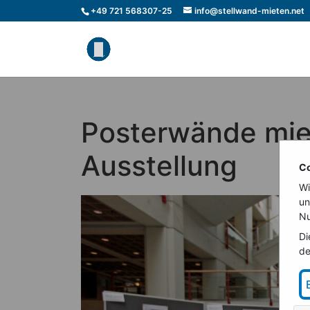
+49 721 568307-25
info@stellwand-mieten.net
Posterwände miet
Ausstellung
Co
Wi
un
Nu
Di
de