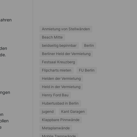
Jahren
Anmietung von Stellwänden
Beach Mitte
beidseitig bepinnbar
Berlin
nden
Berliner Held der Vermietung
nde.
Festsaal Kreuzberg
Flipcharts mieten
FU Berlin
Helden der Vermietung
Held in der Vermietung
ungen
Henry Ford Bau
Hubertusbad in Berlin
jugend
Kant Garagen
en
Klappbare Pinnwände
llen
e
Metaplanwände
Mobile Trennwände