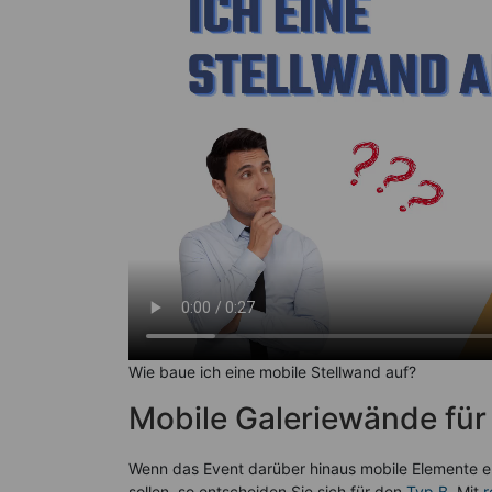
Wie baue ich eine mobile Stellwand auf?
Mobile Galeriewände für
Wenn das Event darüber hinaus mobile Elemente 
sollen, so entscheiden Sie sich für den
Typ B
. Mit
r