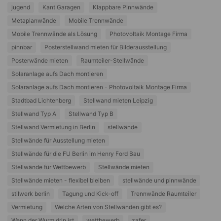
jugend
Kant Garagen
Klappbare Pinnwände
Metaplanwände
Mobile Trennwände
Mobile Trennwände als Lösung
Photovoltaik Montage Firma
pinnbar
Posterstellwand mieten für Bilderausstellung
Posterwände mieten
Raumteiler-Stellwände
Solaranlage aufs Dach montieren
Solaranlage aufs Dach montieren - Photovoltaik Montage Firma
Stadtbad Lichtenberg
Stellwand mieten Leipzig
Stellwand Typ A
Stellwand Typ B
Stellwand Vermietung in Berlin
stellwände
Stellwände für Ausstellung mieten
Stellwände für die FU Berlin im Henry Ford Bau
Stellwände für Wettbewerb
Stellwände mieten
Stellwände mieten - flexibel bleiben
stellwände und pinnwände
stilwerk berlin
Tagung und Kick-off
Trennwände Raumteiler
Vermietung
Welche Arten von Stellwänden gibt es?
Wenn der Wurm drin ist
wettbewerb
zafer